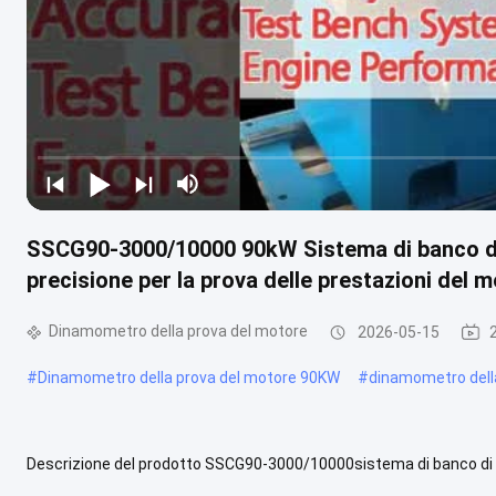
SSCG90-3000/10000 90kW Sistema di banco di 
precisione per la prova delle prestazioni del 
Dinamometro della prova del motore
2026-05-15
#
Dinamometro della prova del motore 90KW
#
dinamometro della
Descrizione del prodotto SSCG90-3000/10000sistema di banco di p
base,elettricodinamometro,Flancia del motore, sensore di coppia (fla