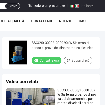
Richiedere un preventivo
|
Italian
Ricerca
DELLA QUALITÀ
CONTATTACI
NOTIZIE
CASI
SSCG90-3000/10000 90kW Sistema di
banco di prova del dinamometro elettrico
ad alta precisione per la prova delle
prestazioni del motore
Contatta ora
Scopri di più
Video correlati
SSCG30-3000/10000 30k
W Sistema di banco di pro
va del dinamometro per
motori di veicoli aerei sen