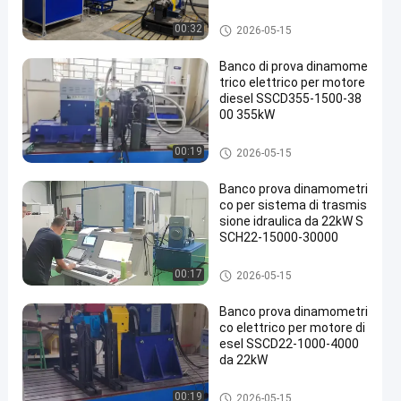
za pilota di piccole e medi
e dimensioni ad alta preci
Dinamometro della prova del
00:32
2026-05-15
sione
motore
Banco di prova dinamome
trico elettrico per motore
diesel SSCD355-1500-38
00 355kW
Dinamometro della prova del
00:19
2026-05-15
motore
Banco prova dinamometri
co per sistema di trasmis
sione idraulica da 22kW S
SCH22-15000-30000
Dinamometro della prova del
00:17
2026-05-15
motore
Banco prova dinamometri
co elettrico per motore di
esel SSCD22-1000-4000
da 22kW
Dinamometro della prova del
00:19
2026-05-15