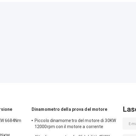
Las
rsione
Dinamometro della prova del motore
0KW 6684Nm
Piccolo dinamometro del motore di 30KW
12000rpm con il motore a corrente
alternata
 75KW