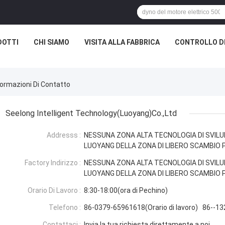
DOTTI
CHI SIAMO
VISITA ALLA FABBRICA
CONTROLLO D
formazioni Di Contatto
Seelong Intelligent Technology(Luoyang)Co.,Ltd
Addresss :
NESSUNA ZONA ALTA TECNOLOGIA DI SVILU
LUOYANG DELLA ZONA DI LIBERO SCAMBIO P
Factory Indirizzo :
NESSUNA ZONA ALTA TECNOLOGIA DI SVILU
LUOYANG DELLA ZONA DI LIBERO SCAMBIO P
Orario Di Lavoro :
8:30-18:00(ora di Pechino)
Telefono :
86-0379-65961618(Orario di lavoro) 86--13
Contattaci :
Invia la tua richiesta direttamente a noi