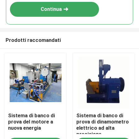
Continua
Prodotti raccomandati
Casa.
Sistema di banco di
Sistema di banco di
Prodotti
prova del motore a
prova di dinamometro
nuova energia
elettrico ad alta
precisione
Chi Siamo