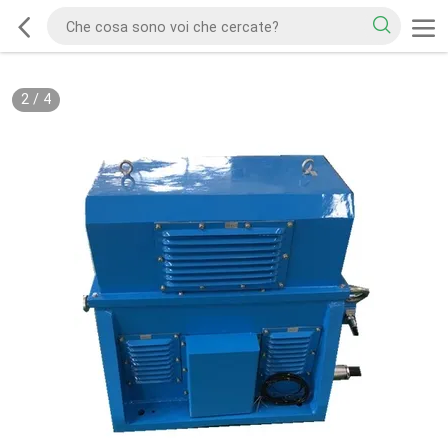
2
/
4