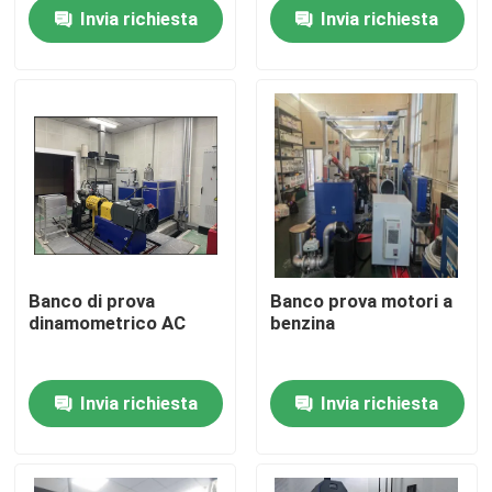
Invia richiesta
Invia richiesta
Visita alla fabbrica
Controllo della qualità
Contattaci
Notizie
Banco di prova
Banco prova motori a
dinamometrico AC
benzina
Casi
Invia richiesta
Invia richiesta
Dinamometro di coppia di torsione
Dinamometro ad alta velocità