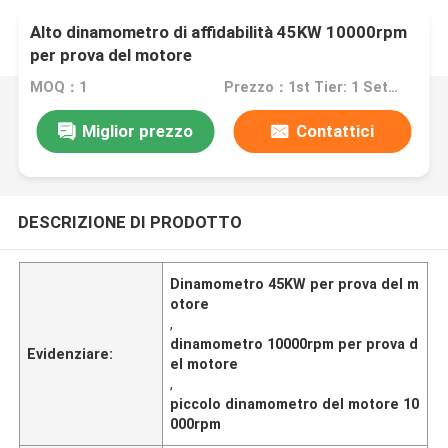
Alto dinamometro di affidabilità 45KW 10000rpm
per prova del motore
MOQ：1
Prezzo：1st Tier: 1 Set, Unit Price USD 3.00 2nd Tier: 2-5 Sets, Unit Price USD 2.00 3rd Tier: Over 5 Sets, Unit Price USD 1.00
Miglior prezzo
Contattici
DESCRIZIONE DI PRODOTTO
Dinamometro 45KW per prova del m
otore
,
dinamometro 10000rpm per prova d
Evidenziare:
el motore
,
piccolo dinamometro del motore 10
000rpm