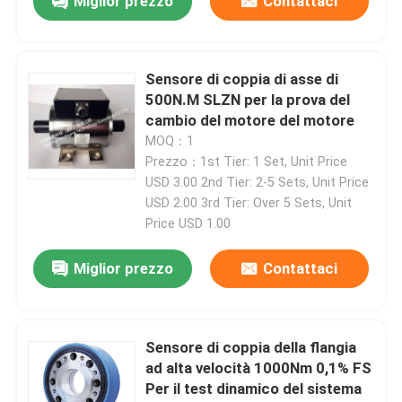
Miglior prezzo
Contattaci
Banco di prova del motore
Sensore di coppia di asse di
sensore di pressione di alta precisione
500N.M SLZN per la prova del
cambio del motore del motore
MOQ：1
Banco di prova per cambio
Prezzo：1st Tier: 1 Set, Unit Price
USD 3.00 2nd Tier: 2-5 Sets, Unit Price
USD 2.00 3rd Tier: Over 5 Sets, Unit
Modulo dell'acquisizione dei dati portatile
Price USD 1.00
Miglior prezzo
Contattaci
giunto a innesto rapido
Motore di azionamento elettrico
Sensore di coppia della flangia
ad alta velocità 1000Nm 0,1% FS
Condizionatore d'aria di spinta
Per il test dinamico del sistema