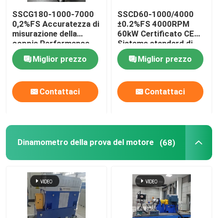
SSCG180-1000-7000
SSCD60-1000/4000
0,2%FS Accuratezza di
±0.2%FS 4000RPM
misurazione della
60kW Certificato CE
coppia Performance
Sistema standard di
del motore a benzina
banco di prova di
Miglior prezzo
Miglior prezzo
banco di prova del
dinamometro elettrico
dinamometro elettrico
ad alta precisione per
motore diesel
Contattaci
Contattaci
Dinamometro della prova del motore
(68)