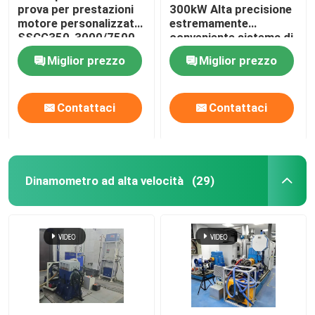
prova per prestazioni
300kW Alta precisione
motore personalizzato
estremamente
SSCG350-3000/7500
conveniente sistema di
350Kw con tecnologia
banco di prova del
Miglior prezzo
Miglior prezzo
intelligente Seelong
dinamometro elettrico
per testare le
prestazioni del motore
Contattaci
Contattaci
EV
Dinamometro ad alta velocità
(29)