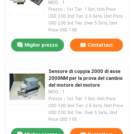
MOQ：1
Prezzo：1st Tier: 1 Set, Unit Price
Dinamometro della prova del motore
USD 3.00 2nd Tier: 2-5 Sets, Unit Price
USD 2.00 3rd Tier: Over 5 Sets, Unit
Price USD 1.00
Dinamometro della prova del motore
Miglior prezzo
Contattaci
Dinamometro della trasmissione
Sensore di coppia 2000 di asse
Dinamometro di CA
2000NM per la prova del cambio
del motore del motore
Banco di prova dinamico
MOQ：1
Prezzo：1st Tier: 1 Set, Unit Price
USD 3.00 2nd Tier: 2-5 Sets, Unit Price
Dispositivo di misura del consumo di combustibile
USD 2.00 3rd Tier: Over 5 Sets, Unit
Price USD 1.00
Misuratore di coppia di digitaleee