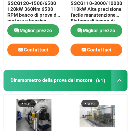
SSCG120-1500/6500
SSCG110-3000/10000
120kW 360Nm 6500
110kW Alta precisione
RPM banco di prova del
facile manutenzione
motore a benzina
Sistema di banco di
raffreddato ad aria
prova del dinamometro
Miglior prezzo
Miglior prezzo
elettrico per la prova
delle prestazioni del
motore
Contattaci
Contattaci
Dinamometro della prova del motore
(61)