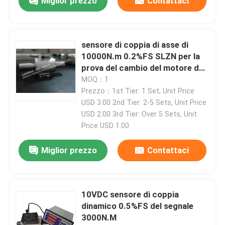
Miglior prezzo
Contattaci
Visita alla fabbrica
sensore di coppia di asse di
10000N.m 0.2%FS SLZN per la
Controllo della qualità
prova del cambio del motore del
motore
MOQ：1
Prezzo：1st Tier: 1 Set, Unit Price
Contattaci
USD 3.00 2nd Tier: 2-5 Sets, Unit Price
USD 2.00 3rd Tier: Over 5 Sets, Unit
Notizie
Price USD 1.00
Miglior prezzo
Contattaci
Casi
Dinamometro di coppia di torsione
10VDC sensore di coppia
dinamico 0.5%FS del segnale
3000N.M
Dinamometro ad alta velocità