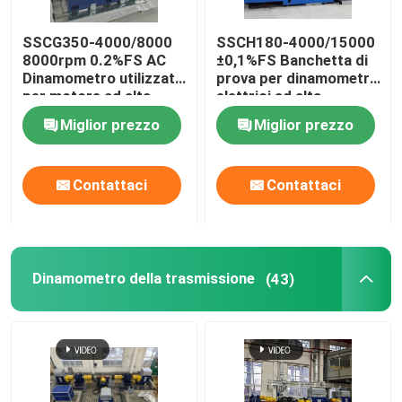
SSCG350-4000/8000
SSCH180-4000/15000
8000rpm 0.2%FS AC
±0,1%FS Banchetta di
Dinamometro utilizzato
prova per dinamometri
per motore ad alta
elettrici ad alta
velocità di auto
precisione AC
Miglior prezzo
Miglior prezzo
Asynchrono New
Energy Motor
Contattaci
Contattaci
Dinamometro della trasmissione
(43)