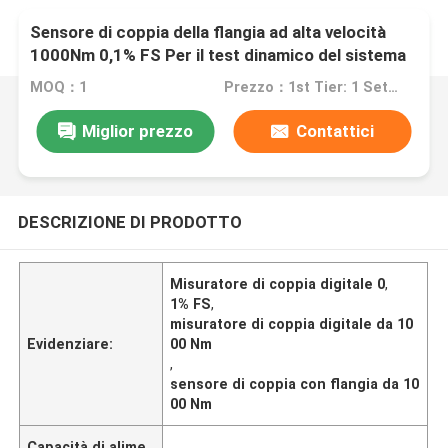
Sensore di coppia della flangia ad alta velocità
1000Nm 0,1% FS Per il test dinamico del sistema
MOQ：1
Prezzo：1st Tier: 1 Set, Unit Price USD 3.00 2nd Tier: 2-5 Sets, Unit Price USD 2.00 3rd Tier: Over 5 Sets, Unit Price USD 1.00
Miglior prezzo
Contattici
DESCRIZIONE DI PRODOTTO
Misuratore di coppia digitale 0
,
1% FS
,
misuratore di coppia digitale da 10
Evidenziare:
00 Nm
,
sensore di coppia con flangia da 10
00 Nm
Capacità di alime