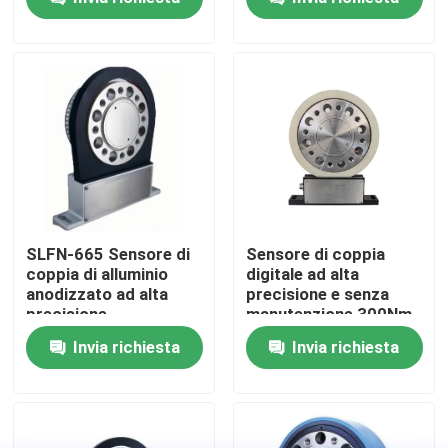
Visita alla fabbrica
Controllo della qualità
Contattaci
Notizie
SLFN-665 Sensore di
Sensore di coppia
coppia di alluminio
digitale ad alta
anodizzato ad alta
precisione e senza
Casi
precisione
manutenzione 300Nm
10000 RPM
Invia richiesta
Invia richiesta
Dinamometro di coppia di torsione
Dinamometro ad alta velocità