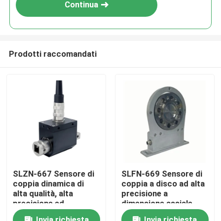
Continua
Prodotti raccomandati
Casa.
SLZN-667 Sensore di
SLFN-669 Sensore di
coppia dinamica di
coppia a disco ad alta
Prodotti
alta qualità, alta
precisione a
precisione ed
dimensione assiale
economico
corta
Chi Siamo
Invia richiesta
Invia richiesta