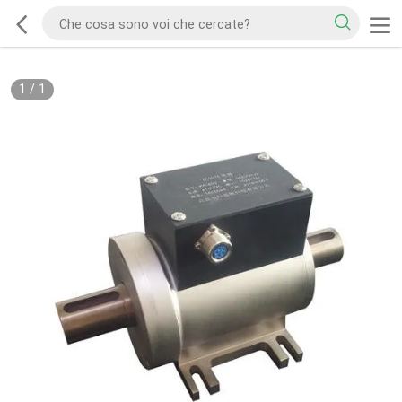
1
/
1