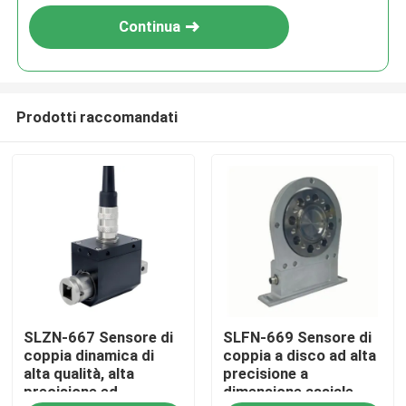
Continua
Prodotti raccomandati
Casa.
SLZN-667 Sensore di
SLFN-669 Sensore di
Prodotti
coppia dinamica di
coppia a disco ad alta
alta qualità, alta
precisione a
precisione ed
dimensione assiale
Chi Siamo