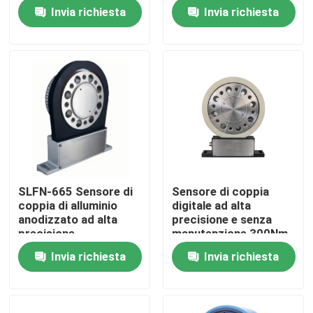
economico
corta
Invia richiesta
Invia richiesta
Visita alla fabbrica
Controllo della qualità
Contattaci
Notizie
SLFN-665 Sensore di
Sensore di coppia
coppia di alluminio
digitale ad alta
Casi
anodizzato ad alta
precisione e senza
precisione
manutenzione 300Nm
10000 RPM
Invia richiesta
Invia richiesta
Dinamometro di coppia di torsione
Dinamometro ad alta velocità