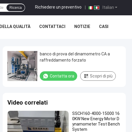
Richiedere un preventivo
|
Italian
Ricerca
DELLA QUALITÀ
CONTATTACI
NOTIZIE
CASI
banco di prova del dinamometro CA a
raffreddamento forzato
Contatta ora
Scopri di più
Video correlati
SSCH160-4000-15000 16
0KW New Energy Motor D
ynamometer Test Bench
System