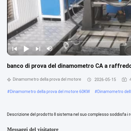
banco di prova del dinamometro CA a raffre
Dinamometro della prova del motore
2026-05-15
#
Dinamometro della prova del motore 60KW
#
Dinamometro dell
Descrizione del prodotto Il sistema nel suo complesso soddisfa i r
tenendo conto dei requisiti tecnici richiesti dal regolamento n...
Gu
Messaggi del visitatore