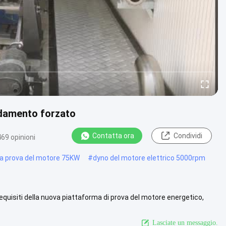
ddamento forzato
Contatta ora
Condividi
469 opinioni
a prova del motore 75KW
#
dyno del motore elettrico 5000rpm
equisiti della nuova piattaforma di prova del motore energetico,
arda di più
Lasciate un messaggio.