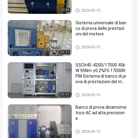
Dinamometro di CA
00:46
2026-05-15
Sistema universale di ban
co di prova delle prestazi
oni del motore
Dinamometro della prova del
2026-05-15
motore
00:31
SSCH45-4200/17000 45k
W 95Nm ±0.2%FS 17000R
PM Sistema di banco di pr
ova di prestazioni del mot
ore del veicolo
Dinamometro della prova del
00:31
2026-05-15
motore
Banco di prova dinamome
trico AC ad alta precision
e
Dinamometro della prova del
2026-05-15
motore
00:31