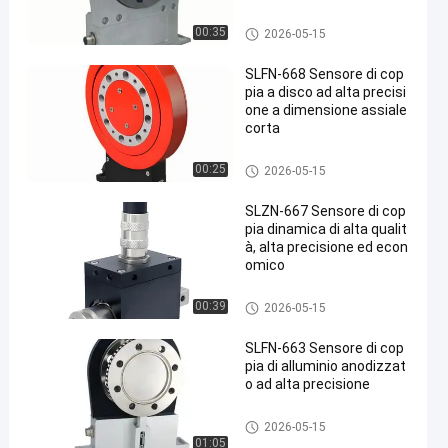
Misuratore di coppia di digitale
00:35
2026-05-15
ee
SLFN-668 Sensore di cop
pia a disco ad alta precisi
one a dimensione assiale
corta
Misuratore di coppia di digitale
00:25
2026-05-15
ee
SLZN-667 Sensore di cop
pia dinamica di alta qualit
à, alta precisione ed econ
omico
Misuratore di coppia di digitale
00:39
2026-05-15
ee
SLFN-663 Sensore di cop
pia di alluminio anodizzat
o ad alta precisione
Misuratore di coppia di digitale
2026-05-15
ee
01:05