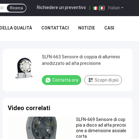
Richiedere un preventivo
|
Italian
Ricerca
DELLA QUALITÀ
CONTATTACI
NOTIZIE
CASI
SLFN-663 Sensore di coppia di alluminio
anodizzato ad alta precisione
Contatta ora
Scopri di più
Video correlati
SLFN-669 Sensore di cop
pia a disco ad alta precisi
one a dimensione assiale
corta