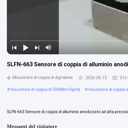
SLFN-663 Sensore di coppia di alluminio anodi
Misuratore di coppia di digitaleee
2026-05-15
313 
#
misuratore di coppia di 5000Nm Digital
#
misuratore di coppia 
SLFN-663 Sensore di coppia di alluminio anodizzato ad alta precisio
SLFN-663 adotta un design di connessione flange-flange compatto,
Messaggi del visitatore