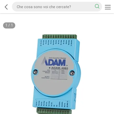
1
/
1