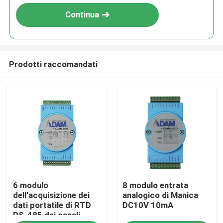
Continua
Prodotti raccomandati
Casa.
6 modulo
8 modulo entrata
Prodotti
dell'acquisizione dei
analogico di Manica
dati portatile di RTD
DC10V 10mA
RS-485 dei canali
Chi Siamo