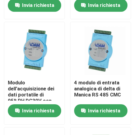
Invia richiesta
Invia richiesta
Visita alla fabbrica
Controllo della qualità
Contattaci
Notizie
Modulo
4 modulo di entrata
dell'acquisizione dei
analogica di delta di
Casi
dati portatile di
Manica RS 485 CMC
95%RH DC30V con
l'esposizione di LED
Invia richiesta
Invia richiesta
Dinamometro di coppia di torsione
Dinamometro ad alta velocità