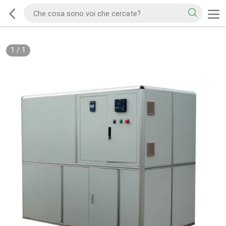
1
/
1