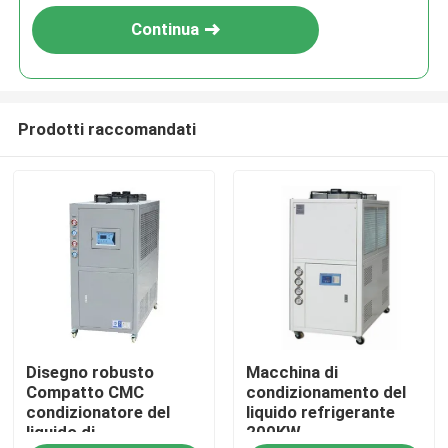
Continua
Prodotti raccomandati
Casa.
Disegno robusto
Macchina di
Prodotti
Compatto CMC
condizionamento del
condizionatore del
liquido refrigerante
liquido di
200KW
Chi Siamo