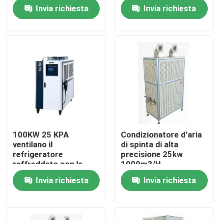
raffreddamento
Invia richiesta
Invia richiesta
Visita alla fabbrica
Controllo della qualità
Contattaci
Notizie
100KW 25 KPA
Condizionatore d'aria
ventilano il
di spinta di alta
Casi
refrigeratore
precisione 25kw
raffreddato con la
1000m3/H
temperatura definibile
Invia richiesta
Invia richiesta
Dinamometro di coppia di torsione
Dinamometro ad alta velocità