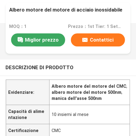
Albero motore del motore di acciaio inossidabile
MOQ：1
Prezzo：1st Tier: 1 Set, Unit Price USD 3.00 2nd Tier: 2-5 Sets, Unit Price USD 2.00 3rd Tier: Over 5 Sets, Unit Price USD 1.00
Miglior prezzo
Contattici
DESCRIZIONE DI PRODOTTO
Albero motore del motore del CMC
,
Evidenziare:
albero motore del motore 500nm
,
manica dell'asse 500nm
Capacità di alime
10 insiemi al mese
ntazione
Certificazione
CMC