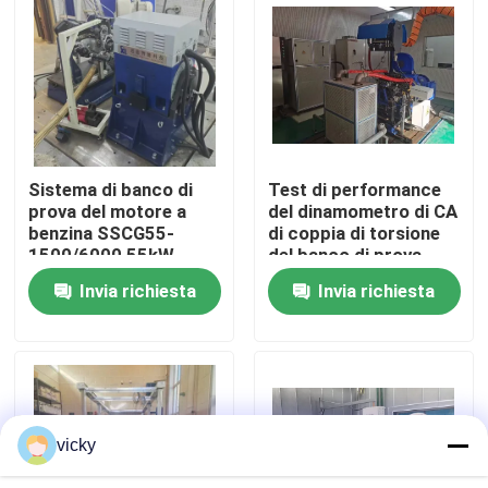
Visita alla fabbrica
Controllo della qualità
Sistema di banco di
Test di performance
Contattaci
prova del motore a
del dinamometro di CA
benzina SSCG55-
di coppia di torsione
1500/6000 55kW
del banco di prova
Notizie
350Nm 6000 RPM
500Kw del motore
Invia richiesta
Invia richiesta
grande
Casi
Dinamometro di coppia di torsione
vicky
Dinamometro ad alta velocità