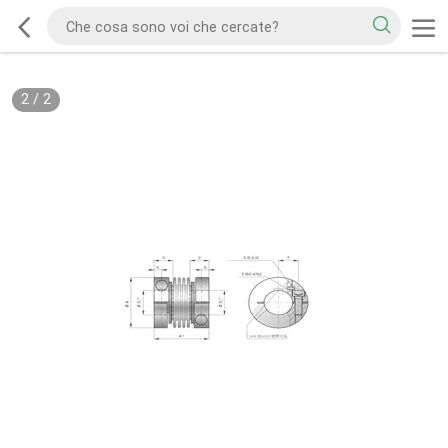
2
/
2