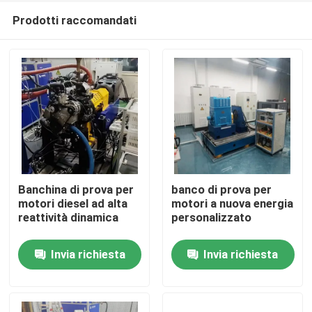
Prodotti raccomandati
Banchina di prova per
banco di prova per
motori diesel ad alta
motori a nuova energia
reattività dinamica
personalizzato
Casa.
Invia richiesta
Invia richiesta
Prodotti
Chi Siamo