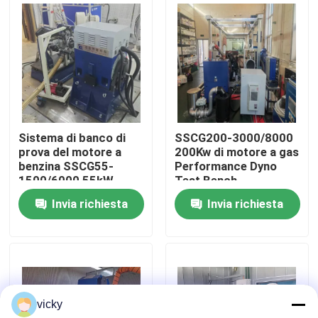
Visita alla fabbrica
Controllo della qualità
Contattaci
Sistema di banco di
SSCG200-3000/8000
prova del motore a
200Kw di motore a gas
benzina SSCG55-
Performance Dyno
Notizie
1500/6000 55kW
Test Bench
350Nm 6000 RPM
Invia richiesta
Invia richiesta
Casi
Dinamometro di coppia di torsione
vicky
Dinamometro ad alta velocità