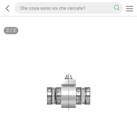
2
/
3