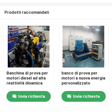
Prodotti raccomandati
Banchina di prova per
banco di prova per
motori diesel ad alta
motori a nuova energia
Casa.
reattività dinamica
personalizzato
Prodotti
Invia richiesta
Invia richiesta
Chi Siamo