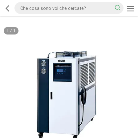
1
/
1