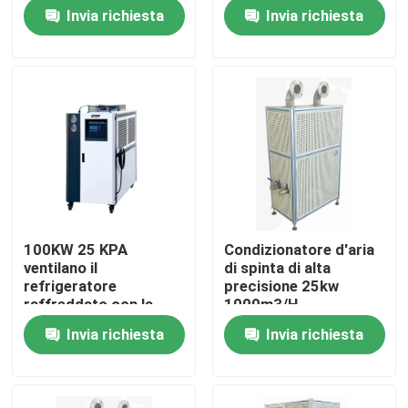
raffreddamento
Invia richiesta
Invia richiesta
Visita alla fabbrica
Controllo della qualità
Contattaci
Notizie
100KW 25 KPA
Condizionatore d'aria
ventilano il
di spinta di alta
Casi
refrigeratore
precisione 25kw
raffreddato con la
1000m3/H
temperatura definibile
Invia richiesta
Invia richiesta
Dinamometro di coppia di torsione
Dinamometro ad alta velocità