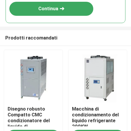
Continua
Prodotti raccomandati
Casa.
Disegno robusto
Macchina di
Prodotti
Compatto CMC
condizionamento del
condizionatore del
liquido refrigerante
liquido di
200KW
Chi Siamo