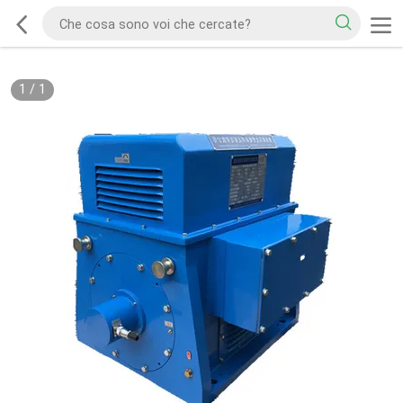
1
/
1