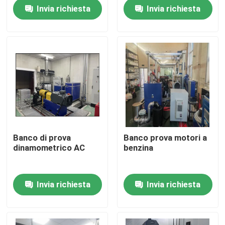
Invia richiesta
Invia richiesta
Visita alla fabbrica
Controllo della qualità
Contattaci
Notizie
Banco di prova
Banco prova motori a
dinamometrico AC
benzina
Casi
Invia richiesta
Invia richiesta
Dinamometro di coppia di torsione
Dinamometro ad alta velocità