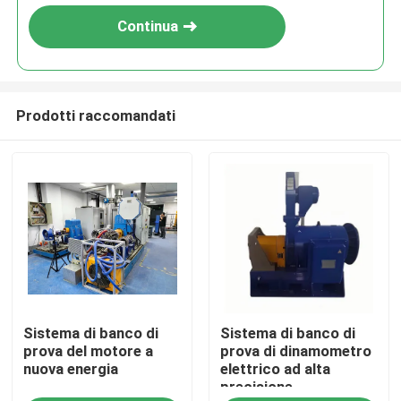
Continua
Prodotti raccomandati
Casa.
Sistema di banco di
Sistema di banco di
Prodotti
prova del motore a
prova di dinamometro
nuova energia
elettrico ad alta
precisione
Chi Siamo