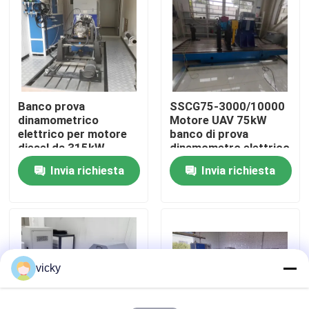
Visita alla fabbrica
Controllo della qualità
Banco prova
SSCG75-3000/10000
dinamometrico
Motore UAV 75kW
Contattaci
elettrico per motore
banco di prova
diesel da 315kW
dinamometro elettrico
SSCD315-1500-3800
Invia richiesta
Invia richiesta
Notizie
Casi
Dinamometro di coppia di torsione
vicky
Dinamometro ad alta velocità