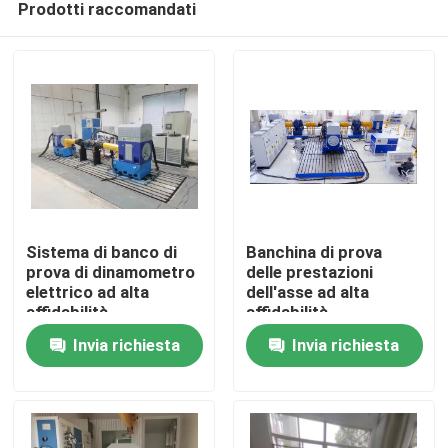
Prodotti raccomandati
Sistema di banco di
Banchina di prova
prova di dinamometro
delle prestazioni
elettrico ad alta
dell'asse ad alta
affidabilità
affidabilità
Casa.
Invia richiesta
Invia richiesta
Prodotti
Chi Siamo