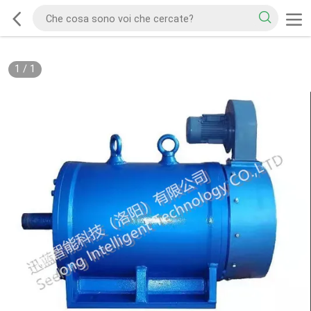
1
/
1