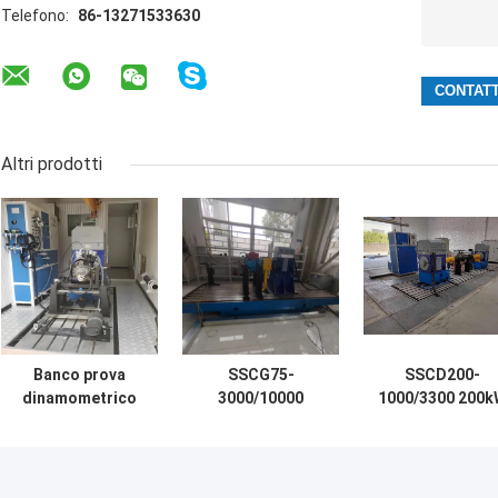
Telefono:
86-13271533630
Altri prodotti
Banco prova
SSCG75-
SSCD200-
dinamometrico
3000/10000
1000/3300 200k
elettrico per
Motore UAV 75kW
1910 Nm ±0.2%F
motore diesel da
banco di prova
Alta precisione
315kW SSCD315-
dinamometro
Alta affidabilit
1500-3800
elettrico
Sistema di banc