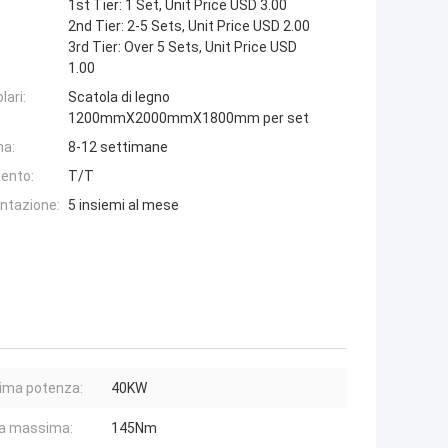
1st Tier: 1 Set, Unit Price USD 3.00
2nd Tier: 2-5 Sets, Unit Price USD 2.00
3rd Tier: Over 5 Sets, Unit Price USD
1.00
lari:
Scatola di legno
1200mmX2000mmX1800mm per set
na:
8-12 settimane
ento:
T/T
entazione:
5 insiemi al mese
ima potenza:
40KW
a massima:
145Nm