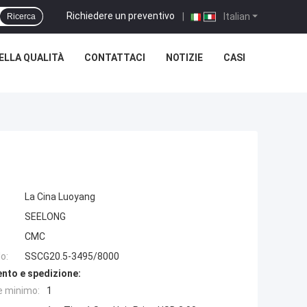
Richiedere un preventivo
|
Italian
Ricerca
ELLA QUALITÀ
CONTATTACI
NOTIZIE
CASI
La Cina Luoyang
SEELONG
CMC
o:
SSCG20.5-3495/8000
nto e spedizione:
e minimo:
1