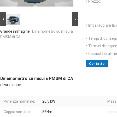
Prezzo:
Imballaggi partico
Grande immagine :
Dinamometro su misura
PMSM di CA
Tempi di conseg
Termini di pagam
Capacità di alim
Contatto
Dinamometro su misura PMSM di CA
descrizione
Potenza nominale:
20,5 kW
Mass
Coppia nominale:
56Nm
coppi