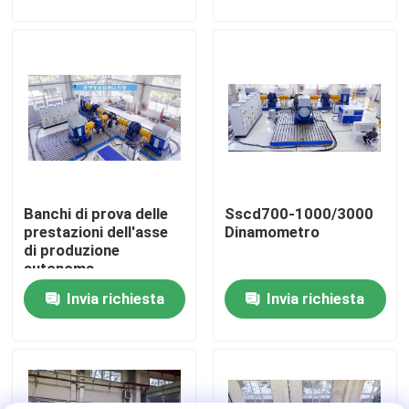
Visita alla fabbrica
Controllo della qualità
Contattaci
Banchi di prova delle
Sscd700-1000/3000
Notizie
prestazioni dell'asse
Dinamometro
di produzione
autonoma
Casi
Invia richiesta
Invia richiesta
Dinamometro di coppia di torsione
Dinamometro ad alta velocità