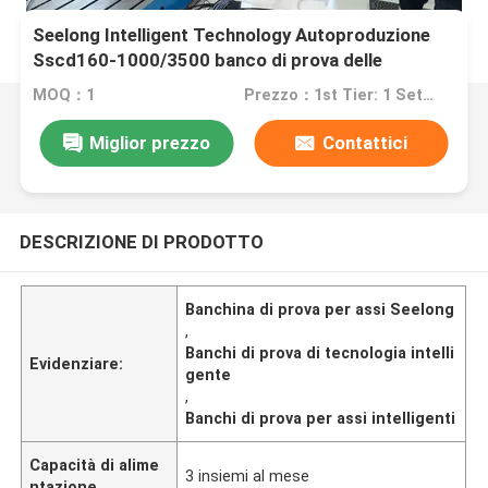
Seelong Intelligent Technology Autoproduzione
Sscd160-1000/3500 banco di prova delle
prestazioni dell'asse
MOQ：1
Prezzo：1st Tier: 1 Set, Unit Price USD 3.00 2nd Tier: 2-5 Sets, Unit Price USD 2.00 3rd Tier: Over 5 Sets, Unit Price USD 1.00
Miglior prezzo
Contattici
DESCRIZIONE DI PRODOTTO
Banchina di prova per assi Seelong
,
Banchi di prova di tecnologia intelli
Evidenziare:
gente
,
Banchi di prova per assi intelligenti
Capacità di alime
3 insiemi al mese
ntazione