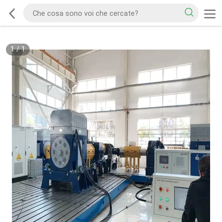
1
/
1