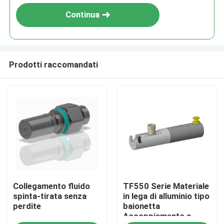
Continua
Prodotti raccomandati
Casa.
Collegamento fluido
TF550 Serie Materiale
Prodotti
spinta-tirata senza
in lega di alluminio tipo
perdite
baionetta
Accoppiamento a
Chi Siamo