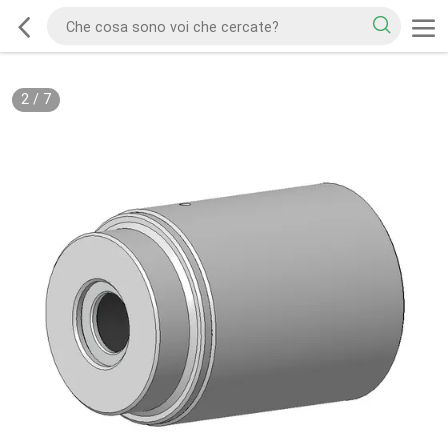
2
/
7