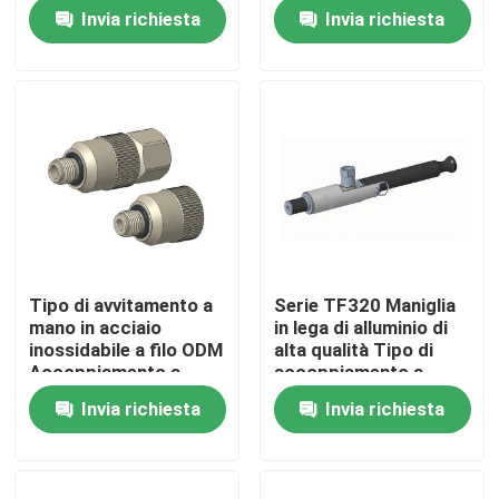
collegamento rapido
Invia richiesta
Invia richiesta
Visita alla fabbrica
Controllo della qualità
Contattaci
Notizie
Tipo di avvitamento a
Serie TF320 Maniglia
mano in acciaio
in lega di alluminio di
Casi
inossidabile a filo ODM
alta qualità Tipo di
Accoppiamento a
accoppiamento a
collegamento rapido
collegamento rapido
Invia richiesta
Invia richiesta
Dinamometro di coppia di torsione
TF140
Dinamometro ad alta velocità