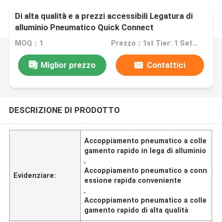
Di alta qualità e a prezzi accessibili Legatura di
alluminio Pneumatico Quick Connect
Accoppiamento TF460
MOQ：1
Prezzo：1st Tier: 1 Set, Unit Price USD 3.00 2nd Tier: 2-5 Sets, Unit Price USD 2.00 3rd Tier: Over 5 Sets, Unit Price USD 1.00
Miglior prezzo
Contattici
DESCRIZIONE DI PRODOTTO
Accoppiamento pneumatico a colle
gamento rapido in lega di alluminio
,
Accoppiamento pneumatico a conn
Evidenziare:
essione rapida conveniente
,
Accoppiamento pneumatico a colle
gamento rapido di alta qualità