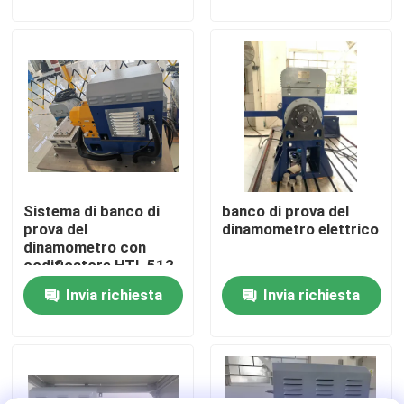
Visita alla fabbrica
Controllo della qualità
Contattaci
Sistema di banco di
banco di prova del
Notizie
prova del
dinamometro elettrico
dinamometro con
codificatore HTL 512
Casi
Invia richiesta
Invia richiesta
Dinamometro di coppia di torsione
Dinamometro ad alta velocità