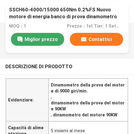
SSCH60-4000/15000 650Nm 0.2%FS Nuovo
motore di energia banco di prova dinamometro
elettrico
MOQ：1
Prezzo：1st Tier: 1 Set, Unit Price USD 3.00 2nd Tier: 2-5 Sets, Unit Price USD 2.00 3rd Tier: Over 5 Sets, Unit Price USD 1.00
Miglior prezzo
Contattici
DESCRIZIONE DI PRODOTTO
Dinamometro della prova del motor
e di 9000 giri/min.
,
Evidenziare:
dinamometro della prova del motor
e 90KW
,
dinamometro del motore 90KW
Capacità di alime
5 insiemi al mese
ntazione