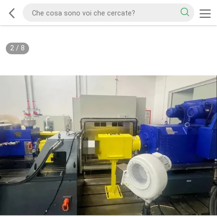
2
/
8