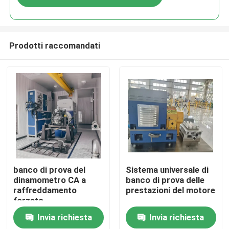
Prodotti raccomandati
Casa.
banco di prova del
Sistema universale di
dinamometro CA a
banco di prova delle
raffreddamento
prestazioni del motore
Prodotti
forzato
Invia richiesta
Invia richiesta
Chi Siamo