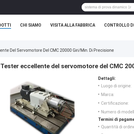
DOTTI
CHI SIAMO
VISITA ALLA FABBRICA
CONTROLLO D
lente Del Servomotore Del CMC 20000 Giri/min. Di Precisione
Tester eccellente del servomotore del CMC 2000
Dettagli:
Luogo di origine:
Marca:
Certificazione:
Numero di modell
Termini di pagame
Quantità di ordin