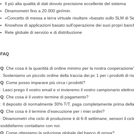
Il più alta qualità di dati dovuto precisione eccellente del sistema
Dinamometri fino a 20.000 giri/min.
«Concetto di messa a terra virtuale risultare «basato sullo SLM di 
Knowhow di applicazioni basato sull'operazione dei suoi propri ban
Rete globale di servizio e di distribuzione
FAQ
Q
: Che cosa è la quantità di ordine minimo per la nostra cooperazione
: Sosteniamo un piccolo ordine della traccia dei pc 1 per i prodotti di ri
Q
: Come posso imparare più circa i prodotti?
: Lasci prego il vostro email e vi invieremo il vostro campionario elettro
Q
: Che cosa è il vostro termine di pagamento?
: Il deposito di normalmente 30% T/T, paga completamente prima della
Q
: Che cosa è il termine d'esecuzione per i miei ordini?
: Dinamometri che ciclo di produzione è di 6-8 settimane, sensori il ciclo
soddisfanno contattano con noi.
Q
: Come otteniamo la soluzione globale del banco di prova?