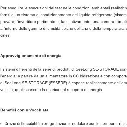
Per eseguire le esecuzioni dei test nelle condizioni ambientali realist
forniti di un sistema di condizionamento del liquido refrigerante (sistema 
provare, l'invertitore pertinente e, facoltativamente, una camera clima
all'interno delle gamme di umidità tipiche dell'aria e della temperatura 
cinesi.
Approvvigionamento di energia
I sistemi differenti della serie di prodotti di SeeLong SE-STORAGE sono d
l'energia: a partire da un alimentatore in CC bidirezionale con comport
di SeeLong SE-STORAGE (ESSERE) è capace realisticamente dell'emul
veicolo, quali scarico o la ricarica dal recupero di energia.
Benefici con un'occhiata
Grazie di flessibilità a progettazione modulare con le componenti a