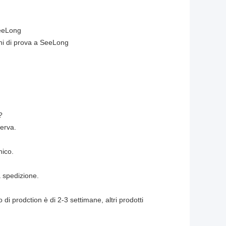
SeeLong
chi di prova a SeeLong
?
serva.
nico.
 spedizione.
 di prodction è di 2-3 settimane, altri prodotti