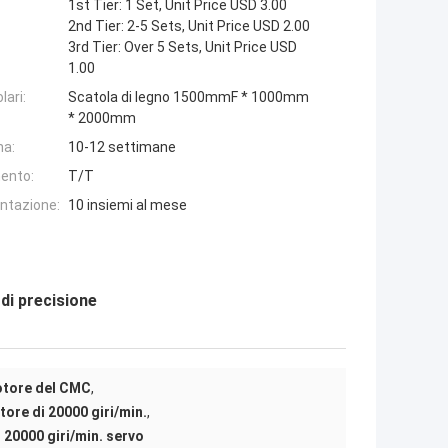
1st Tier: 1 Set, Unit Price USD 3.00
2nd Tier: 2-5 Sets, Unit Price USD 2.00
3rd Tier: Over 5 Sets, Unit Price USD
1.00
lari:
Scatola di legno 1500mmF * 1000mm
* 2000mm
na:
10-12 settimane
ento:
T/T
entazione:
10 insiemi al mese
di precisione
otore del CMC
,
ore di 20000 giri/min.
,
i 20000 giri/min. servo