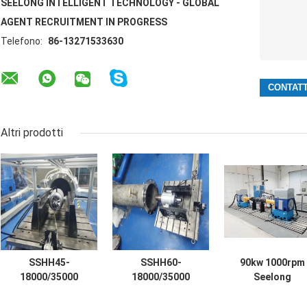
SEELONG INTELLIGENT TECHNOLOGY - GLOBAL
AGENT RECRUITMENT IN PROGRESS
Telefono:
86-13271533630
Altri prodotti
SSHH45-
SSHH60-
90kw 1000rpm
18000/35000
18000/35000
Seelong
45kw 23.9N.M
60kw 31.8N.M
Customized
Motore aereo
Motore aereo
Hybrid