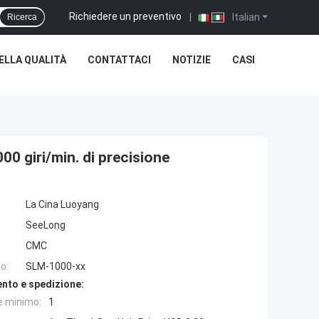
Richiedere un preventivo
|
Italian
Ricerca
ELLA QUALITÀ
CONTATTACI
NOTIZIE
CASI
0 giri/min. di precisione
La Cina Luoyang
SeeLong
CMC
o:
SLM-1000-xx
nto e spedizione:
e minimo:
1