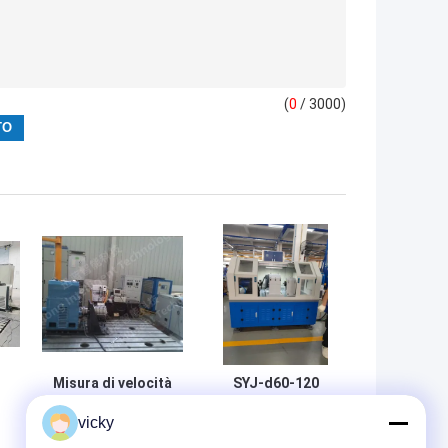
(
0
/ 3000)
Misura di velocità
SYJ-d60-120
del banco di
banco di prova
vicky
prova SSCH30
per cuscinetti a
30kw 64Nm del
5000 giri al