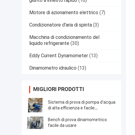
giunto a innesto rapido
(16)
Motore di azionamento elettrico
(7)
Condizionatore d'aria di spinta
(3)
Macchina di condizionamento del
liquido refrigerante
(30)
Eddy Current Dynamometer
(13)
Dinamometro idraulico
(13)
MIGLIORI PRODOTTI
Sistema di prova di pompa d'acqua
di alta efficienza e facile
funzionamento della serie WH700
Bench di prova dinamometrico
facile da usare