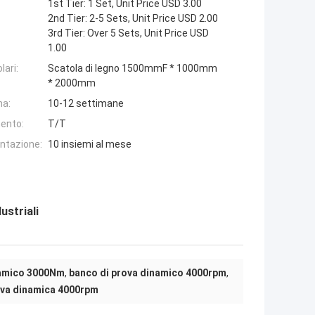
1st Tier: 1 Set, Unit Price USD 3.00
2nd Tier: 2-5 Sets, Unit Price USD 2.00
3rd Tier: Over 5 Sets, Unit Price USD
1.00
lari:
Scatola di legno 1500mmF * 1000mm
* 2000mm
na:
10-12 settimane
ento:
T/T
entazione:
10 insiemi al mese
ustriali
namico 3000Nm
,
banco di prova dinamico 4000rpm
,
ova dinamica 4000rpm