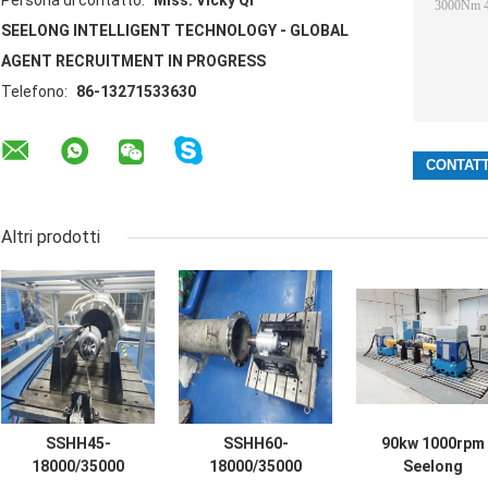
Persona di contatto:
Miss. Vicky Qi
SEELONG INTELLIGENT TECHNOLOGY - GLOBAL
AGENT RECRUITMENT IN PROGRESS
Telefono:
86-13271533630
Altri prodotti
SSHH45-
SSHH60-
90kw 1000rpm
18000/35000
18000/35000
Seelong