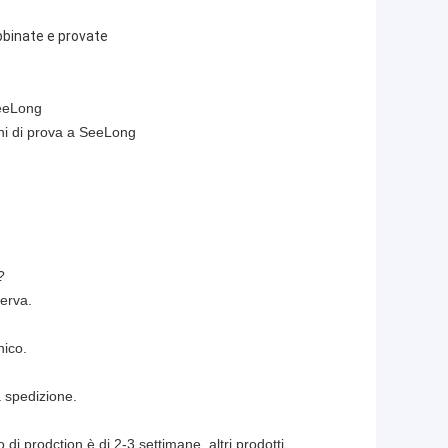
bbinate e provate
SeeLong
chi di prova a SeeLong
?
serva.
nico.
 spedizione.
 di prodction è di 2-3 settimane, altri prodotti