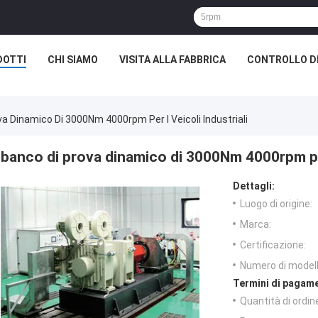
DOTTI
CHI SIAMO
VISITA ALLA FABBRICA
CONTROLLO D
a Dinamico Di 3000Nm 4000rpm Per I Veicoli Industriali
banco di prova dinamico di 3000Nm 4000rpm per 
Dettagli:
Luogo di origine:
Marca:
Certificazione:
Numero di modell
Termini di pagame
Quantità di ordin