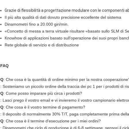
Grazie di flessibilità a progettazione modulare con le componenti a
Il più alta qualità di dati dovuto precisione eccellente del sistema
Dinamometri fino a 20.000 giri/min.
«Concetto di messa a terra virtuale risultare «basato sullo SLM di 
Knowhow di applicazioni basato sull'operazione dei suoi propri ban
Rete globale di servizio e di distribuzione
FAQ
Q
: Che cosa è la quantità di ordine minimo per la nostra cooperazione
: Sosteniamo un piccolo ordine della traccia dei pc 1 per i prodotti di ri
Q
: Come posso imparare più circa i prodotti?
: Lasci prego il vostro email e vi invieremo il vostro campionario elettro
Q
: Che cosa è il vostro termine di pagamento?
: Il deposito di normalmente 30% T/T, paga completamente prima della
Q
: Che cosa è il termine d'esecuzione per i miei ordini?
: Dinamometri che ciclo di produzione è di 6-8 settimane, sensori il ciclo