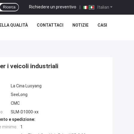
Richiedere un preventivo
|
Italian
Ricerca
ELLA QUALITÀ
CONTATTACI
NOTIZIE
CASI
i veicoli industriali
La Cina Luoyang
SeeLong
CMC
o:
SLM-D1000-xx
nto e spedizione:
e minimo:
1