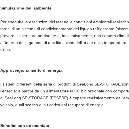
Simulazione dell'ambiente
Per eseguire le esecuzioni dei test nelle condizioni ambientali realist
forniti di un sistema di condizionamento del liquido refrigerante (sistema 
provare, l'invertitore pertinente e, facoltativamente, una camera clima
all'interno delle gamme di umidità tipiche dell'aria e della temperatura 
cinesi.
Approvvigionamento di energia
I sistemi differenti della serie di prodotti di SeeLong SE-STORAGE sono d
l'energia: a partire da un alimentatore in CC bidirezionale con comport
di SeeLong SE-STORAGE (ESSERE) è capace realisticamente dell'emul
veicolo, quali scarico o la ricarica dal recupero di energia.
Benefici con un'occhiata