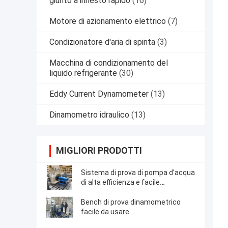
giunto a innesto rapido
(16)
Motore di azionamento elettrico
(7)
Condizionatore d'aria di spinta
(3)
Macchina di condizionamento del
liquido refrigerante
(30)
Eddy Current Dynamometer
(13)
Dinamometro idraulico
(13)
MIGLIORI PRODOTTI
Sistema di prova di pompa d'acqua
di alta efficienza e facile
funzionamento della serie WH700
Bench di prova dinamometrico
facile da usare