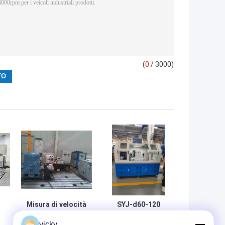
(
0
/ 3000)
Misura di velocità
SYJ-d60-120
del banco di
banco di prova
vicky