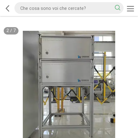
2
/
7