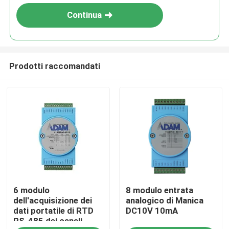
Continua
Prodotti raccomandati
Casa.
6 modulo
8 modulo entrata
Prodotti
dell'acquisizione dei
analogico di Manica
dati portatile di RTD
DC10V 10mA
RS-485 dei canali
Chi Siamo