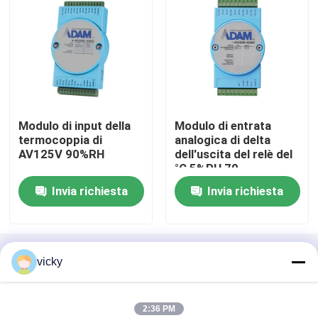
Dinamometro della prova del motore
Dinamometro della prova del motore
Modulo di input della
Modulo di entrata
Dinamometro della trasmissione
termocoppia di
analogica di delta
AV125V 90%RH
dell'uscita del relè del
°C 5%RH 70
Dinamometro di CA
Invia richiesta
Invia richiesta
Banco di prova dinamico
Casa
Circa noi
Contattaci
Desktop Site
Dispositivo di misura del consumo di combustibile
vicky
Mappa del sito
Privacy Policy
Misuratore di coppia di digitaleee
2:36 PM