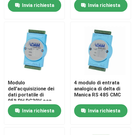
Invia richiesta
Invia richiesta
Visita alla fabbrica
Controllo della qualità
Contattaci
Notizie
Modulo
4 modulo di entrata
dell'acquisizione dei
analogica di delta di
Casi
dati portatile di
Manica RS 485 CMC
95%RH DC30V con
l'esposizione di LED
Invia richiesta
Invia richiesta
Dinamometro di coppia di torsione
Dinamometro ad alta velocità