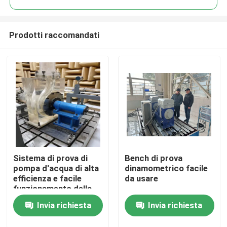
Prodotti raccomandati
Sistema di prova di
Bench di prova
Casa.
pompa d'acqua di alta
dinamometrico facile
efficienza e facile
da usare
funzionamento della
Prodotti
serie WH700
Invia richiesta
Invia richiesta
Chi Siamo