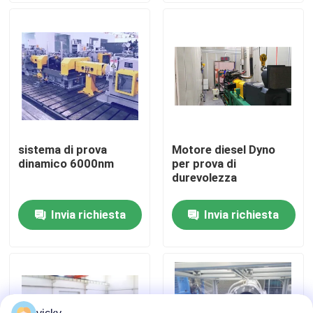
Visita alla fabbrica
Controllo della qualità
Contattaci
sistema di prova
Motore diesel Dyno
dinamico 6000nm
per prova di
Notizie
durevolezza
Invia richiesta
Invia richiesta
Casi
Dinamometro di coppia di torsione
Dinamometro ad alta velocità