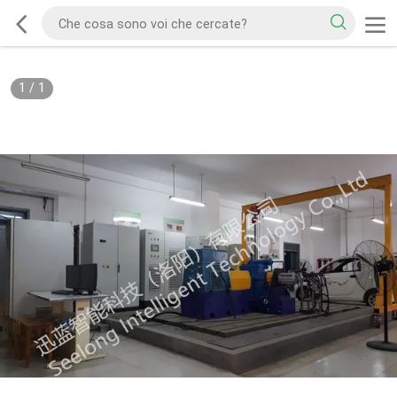
1
/
1