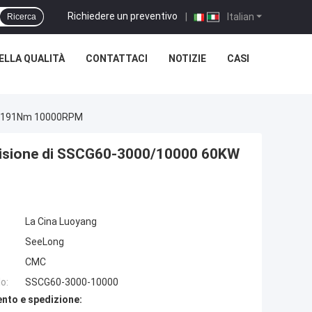
Richiedere un preventivo
|
Italian
Ricerca
ELLA QUALITÀ
CONTATTACI
NOTIZIE
CASI
0KW 191Nm 10000RPM
recisione di SSCG60-3000/10000 60KW
La Cina Luoyang
SeeLong
CMC
o:
SSCG60-3000-10000
nto e spedizione: