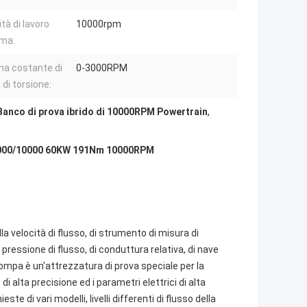
tà di lavoro
10000rpm
ma:
a costante di
0-3000RPM
 di torsione:
Banco di prova ibrido di 10000RPM Powertrain
,
0-3000/10000 60KW 191Nm 10000RPM
a velocità di flusso, di strumento di misura di
pressione di flusso, di conduttura relativa, di nave
 pompa è un'attrezzatura di prova speciale per la
 di alta precisione ed i parametri elettrici di alta
te di vari modelli, livelli differenti di flusso della