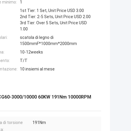
e minimo:
1
1st Tier: 1 Set, Unit Price USD 3.00
2nd Tier: 2-5 Sets, Unit Price USD 2.00
3rd Tier: Over 5 Sets, Unit Price USD
1.00
lari:
scatola di legno di
1500mmF*1000mm*2000mm
na:
10-12weeks
ento:
T/T
entazione:
10 insiemi al mese
di SSCG60-3000/10000 60KW 191Nm 10000RPM
a di torsione
191Nm
a: