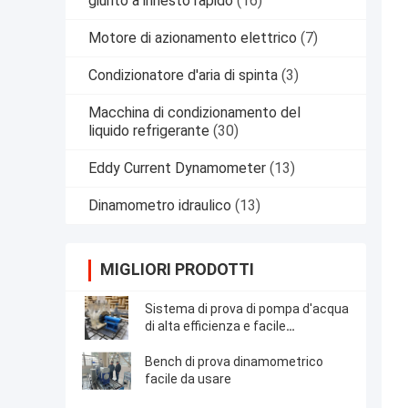
giunto a innesto rapido
(16)
Motore di azionamento elettrico
(7)
Condizionatore d'aria di spinta
(3)
Macchina di condizionamento del
liquido refrigerante
(30)
Eddy Current Dynamometer
(13)
Dinamometro idraulico
(13)
MIGLIORI PRODOTTI
Sistema di prova di pompa d'acqua
di alta efficienza e facile
funzionamento della serie WH700
Bench di prova dinamometrico
facile da usare