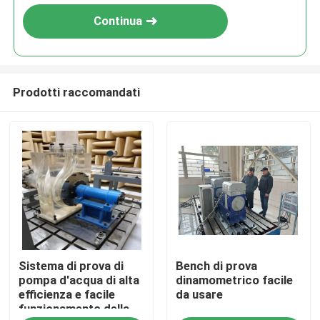
Continua
Prodotti raccomandati
Casa.
Sistema di prova di
Bench di prova
Prodotti
pompa d'acqua di alta
dinamometrico facile
efficienza e facile
da usare
funzionamento della
Chi Siamo