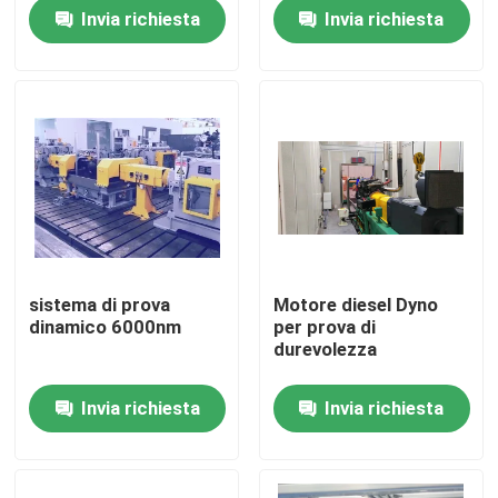
serie WH700
Invia richiesta
Invia richiesta
Visita alla fabbrica
Controllo della qualità
Contattaci
Notizie
sistema di prova
Motore diesel Dyno
dinamico 6000nm
per prova di
Casi
durevolezza
Invia richiesta
Invia richiesta
Dinamometro di coppia di torsione
Dinamometro ad alta velocità