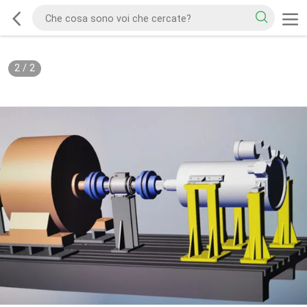
2
/
2