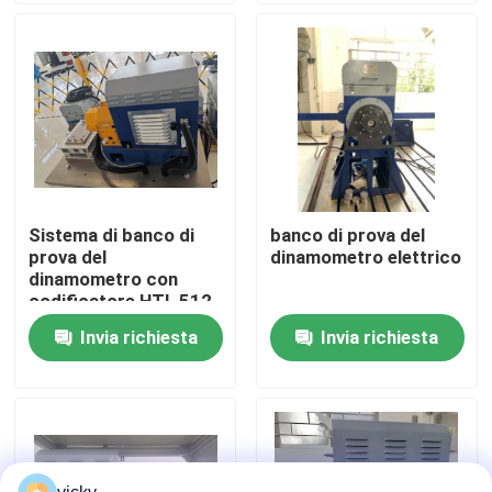
Visita alla fabbrica
Controllo della qualità
Contattaci
Sistema di banco di
banco di prova del
prova del
dinamometro elettrico
Notizie
dinamometro con
codificatore HTL 512
Invia richiesta
Invia richiesta
Casi
Dinamometro di coppia di torsione
Dinamometro ad alta velocità