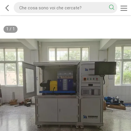
1
/
1