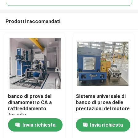
Prodotti raccomandati
banco di prova del
Sistema universale di
Casa.
dinamometro CA a
banco di prova delle
raffreddamento
prestazioni del motore
forzato
Prodotti
Invia richiesta
Invia richiesta
Chi Siamo