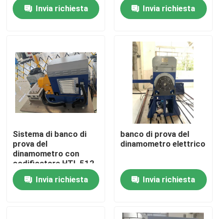
Invia richiesta
Invia richiesta
Visita alla fabbrica
Controllo della qualità
Contattaci
Notizie
Sistema di banco di
banco di prova del
prova del
dinamometro elettrico
Casi
dinamometro con
codificatore HTL 512
Invia richiesta
Invia richiesta
Dinamometro di coppia di torsione
Dinamometro ad alta velocità