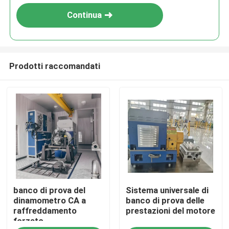
Continua
Prodotti raccomandati
Casa.
banco di prova del
Sistema universale di
Prodotti
dinamometro CA a
banco di prova delle
raffreddamento
prestazioni del motore
forzato
Chi Siamo