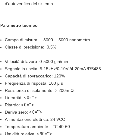
d'autoverifica del sistema
Parametro tecnico
Campo di misura: ± 3000… 5000 nanometro
Classe di precisione: 0,5%
Velocità di lavoro: 0-5000 giri/min.
Segnale in uscita: 5-15kHz/0-10V /4-20mA /RS485
Capacità di sovraccarico: 120%
Frequenza di risposta: 100 μ s
Resistenza di isolamento: > 200m Ω
Linearità:
< 0="">
Ritardo:
< 0="">
Deriva zero:
< 0="">
Alimentazione elettrica: 24 VCC
Temperatura ambiente: - ℃ 40-60
Umidità relativa:
< 90="">