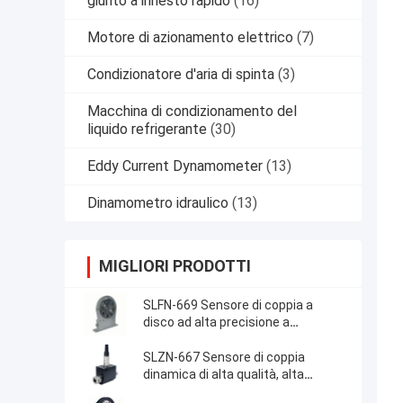
giunto a innesto rapido
(16)
Motore di azionamento elettrico
(7)
Condizionatore d'aria di spinta
(3)
Macchina di condizionamento del
liquido refrigerante
(30)
Eddy Current Dynamometer
(13)
Dinamometro idraulico
(13)
MIGLIORI PRODOTTI
SLFN-669 Sensore di coppia a
disco ad alta precisione a
dimensione assiale corta
SLZN-667 Sensore di coppia
dinamica di alta qualità, alta
precisione ed economico