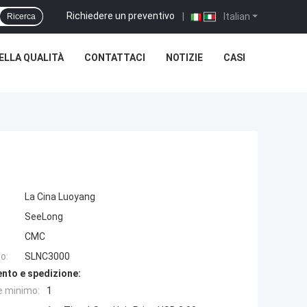
Richiedere un preventivo
|
Italian
Ricerca
ELLA QUALITÀ
CONTATTACI
NOTIZIE
CASI
La Cina Luoyang
SeeLong
CMC
o:
SLNC3000
nto e spedizione:
e minimo:
1