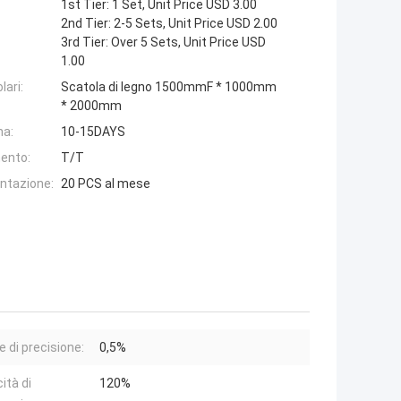
1st Tier: 1 Set, Unit Price USD 3.00
2nd Tier: 2-5 Sets, Unit Price USD 2.00
3rd Tier: Over 5 Sets, Unit Price USD
1.00
lari:
Scatola di legno 1500mmF * 1000mm
* 2000mm
na:
10-15DAYS
ento:
T/T
entazione:
20 PCS al mese
e di precisione:
0,5%
ità di
120%