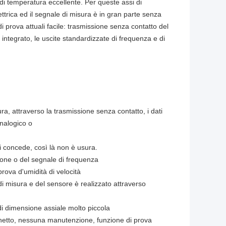
 di temperatura eccellente. Per queste assi di
ettrica ed il segnale di misura è in gran parte senza
di prova attuali facile: trasmissione senza contatto del
integrato, le uscite standardizzate di frequenza e di
ra, attraverso la trasmissione senza contatto, i dati
nalogico o
si concede, così là non è usura.
nsione o del segnale di frequenza
rova d'umidità di velocità
 di misura e del sensore è realizzato attraverso
di dimensione assiale molto piccola
inetto, nessuna manutenzione, funzione di prova