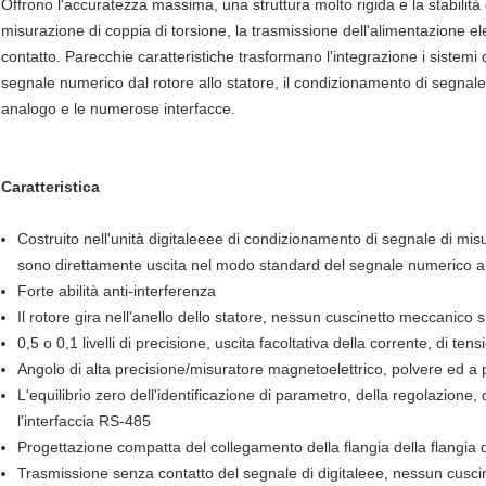
Offrono l'accuratezza massima, una struttura molto rigida e la stabilità
misurazione di coppia di torsione, la trasmissione dell'alimentazione el
contatto. Parecchie caratteristiche trasformano l'integrazione i sistemi 
segnale numerico dal rotore allo statore, il condizionamento di segnale 
analogo e le numerose interfacce.
Caratteristica
Costruito nell'unità digitaleeee di condizionamento di segnale di misu
sono direttamente uscita nel modo standard del segnale numerico a
Forte abilità anti-interferenza
Il rotore gira nell'anello dello statore, nessun cuscinetto meccanico 
0,5 o 0,1 livelli di precisione, uscita facoltativa della corrente, di te
Angolo di alta precisione/misuratore magnetoelettrico, polvere ed a p
L'equilibrio zero dell'identificazione di parametro, della regolazione,
l'interfaccia RS-485
Progettazione compatta del collegamento della flangia della flangia 
Trasmissione senza contatto del segnale di digitaleee, nessun cusc