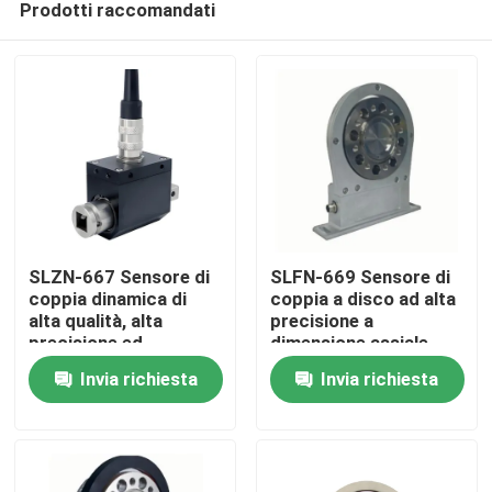
Prodotti raccomandati
SLZN-667 Sensore di
SLFN-669 Sensore di
coppia dinamica di
coppia a disco ad alta
alta qualità, alta
precisione a
precisione ed
dimensione assiale
Casa.
economico
corta
Invia richiesta
Invia richiesta
Prodotti
Chi Siamo