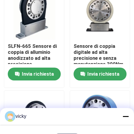
Visita alla fabbrica
Controllo della qualità
SLFN-665 Sensore di
Sensore di coppia
coppia di alluminio
digitale ad alta
Contattaci
anodizzato ad alta
precisione e senza
precisione
manutenzione 300Nm
10000 RPM
Invia richiesta
Invia richiesta
Notizie
Casi
Dinamometro di coppia di torsione
vicky
Dinamometro ad alta velocità