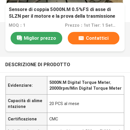
Sensore di coppia 5000N.M 0.5%FS di asse di
SLZN per il motore e la prova della trasmissione
MOQ：1
Prezzo：1st Tier: 1 Set, Unit Price USD 3.00 2nd Tier: 2-5 Sets, Unit Price USD 2.00 3rd Tier: Over 5 Sets, Unit Price USD 1.00
Miglior prezzo
Contattici
DESCRIZIONE DI PRODOTTO
5000N.M Digital Torque Meter
,
Evidenziare:
20000rpm/Min Digital Torque Meter
Capacità di alime
20 PCS al mese
ntazione
Certificazione
CMC