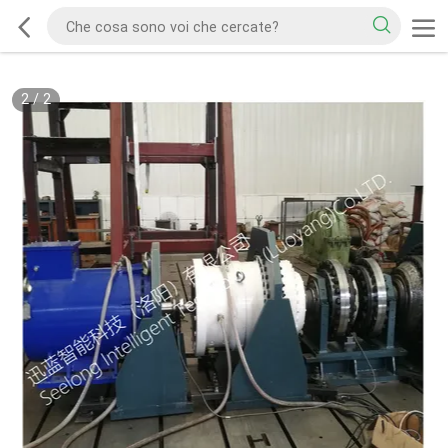
2
/
2