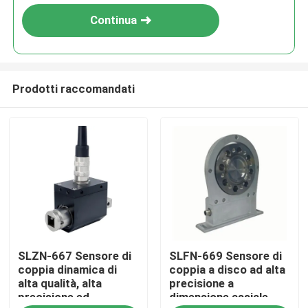
Continua
Prodotti raccomandati
Casa.
SLZN-667 Sensore di
SLFN-669 Sensore di
Prodotti
coppia dinamica di
coppia a disco ad alta
alta qualità, alta
precisione a
precisione ed
dimensione assiale
Chi Siamo