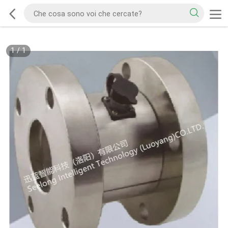
1
/
1