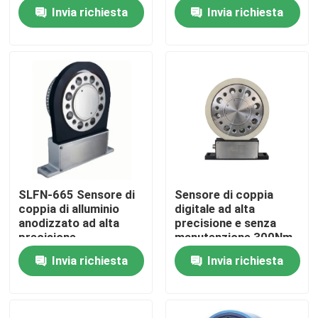
economico
corta
Invia richiesta
Invia richiesta
Visita alla fabbrica
Controllo della qualità
Contattaci
Notizie
SLFN-665 Sensore di
Sensore di coppia
coppia di alluminio
digitale ad alta
Casi
anodizzato ad alta
precisione e senza
precisione
manutenzione 300Nm
10000 RPM
Invia richiesta
Invia richiesta
Dinamometro di coppia di torsione
Dinamometro ad alta velocità