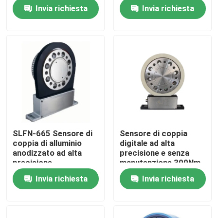
economico
corta
Invia richiesta
Invia richiesta
Visita alla fabbrica
Controllo della qualità
Contattaci
Notizie
SLFN-665 Sensore di
Sensore di coppia
coppia di alluminio
digitale ad alta
Casi
anodizzato ad alta
precisione e senza
precisione
manutenzione 300Nm
10000 RPM
Invia richiesta
Invia richiesta
Dinamometro di coppia di torsione
Dinamometro ad alta velocità