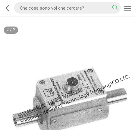
2
/
2