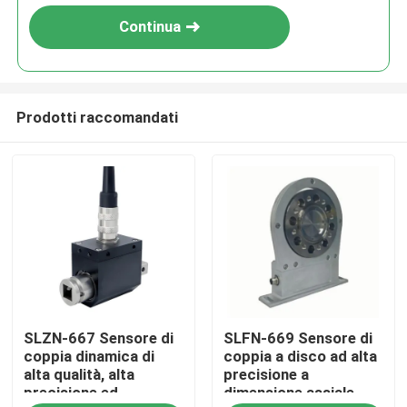
Continua
Prodotti raccomandati
Casa.
SLZN-667 Sensore di
SLFN-669 Sensore di
Prodotti
coppia dinamica di
coppia a disco ad alta
alta qualità, alta
precisione a
precisione ed
dimensione assiale
Chi Siamo